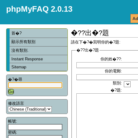
phpMyFAQ 2.0.13
Ad
�??出�?題
首�?
顯示所有類別
請在下�?�寫明你的�?題:
�??出�?題
沒有類別.
Instant Response
你的姓�??:
Sitemap
你的電郵:
�?�尋
類別:
�?題:
修改語言
帳號:
密碼: