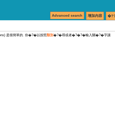
Advanced search
增加內容
�?
tions) 是很簡單的. 你�?�以按照
類別
�?�尋或者�?�?�輸入關�?�字讓