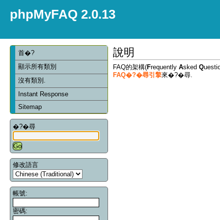
phpMyFAQ 2.0.13
說明
首�?
顯示所有類別
FAQ的架構(
F
requently
A
sked
Q
ues
FAQ�?�尋引擎
來�?�尋.
沒有類別.
Instant Response
Sitemap
�?�尋
修改語言
帳號:
密碼: