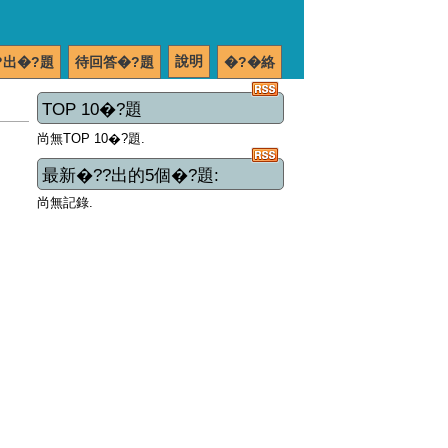
說明
?出�?題
待回答�?題
�?�絡
TOP 10�?題
尚無TOP 10�?題.
最新�??出的5個�?題:
尚無記錄.