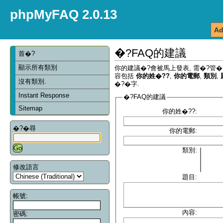
phpMyFAQ 2.0.13
Ad
�?FAQ的建議
首�?
顯示所有類別
你的建議�?會被馬上發表, 需�?管�
容包括
你的姓�??
,
你的電郵
,
類別
,
沒有類別.
�?�字.
Instant Response
�?FAQ的建議
Sitemap
你的姓�??:
�?�尋
你的電郵:
類別:
修改語言
題目:
帳號:
內容:
密碼: