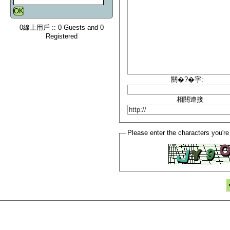
0線上用戶 :: 0 Guests and 0
Registered
關�?�字:
相關連接
Please enter the characters you're