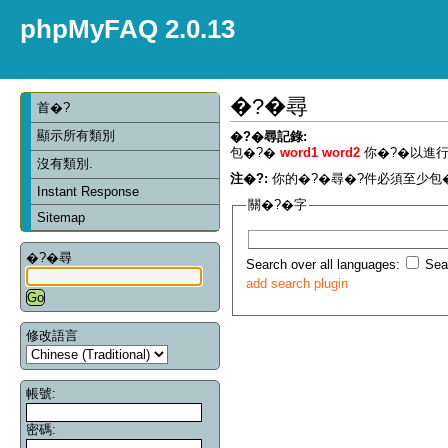
phpMyFAQ 2.0.13
�?�尋
首�?
顯示所有類別
�?�尋記錄:
包�?�
word1 word2
你�?�以進行
沒有類別.
注�?:
你的�?�尋�?件必須至少包�
Instant Response
關�?�字
Sitemap
�?�尋
Search over all languages:
Sear
add search plugin
修改語言
帳號:
密碼: