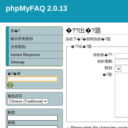
phpMyFAQ 2.0.13
�??出�?題
首�?
顯示所有類別
請在下�?�寫明你的�?題:
�??出�?題
沒有類別.
Instant Response
你的姓�??:
你的電郵:
Sitemap
類別:
�?�尋
�?題:
修改語言
帳號:
密碼:
Please enter the characters you're