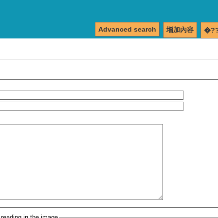
Advanced search
增加內容
�?
 reading in the image