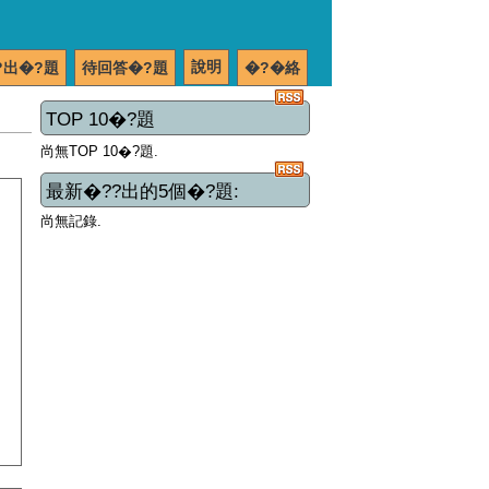
說明
?出�?題
待回答�?題
�?�絡
TOP 10�?題
尚無TOP 10�?題.
最新�??出的5個�?題:
尚無記錄.