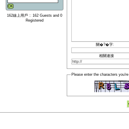
162線上用戶 :: 162 Guests and 0
Registered
關�?�字:
相關連接
Please enter the characters you're