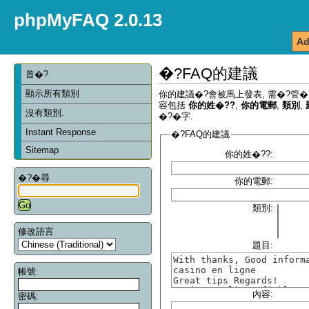
phpMyFAQ 2.0.13
Ad
�?FAQ的建議
首�?
顯示所有類別
你的建議�?會被馬上發表, 需�?管�
容包括
你的姓�??
,
你的電郵
,
類別
,
沒有類別.
�?�字.
Instant Response
�?FAQ的建議
Sitemap
你的姓�??:
�?�尋
你的電郵:
類別:
修改語言
題目:
帳號:
內容:
密碼: