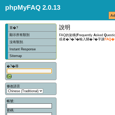
phpMyFAQ 2.0.13
Ad
說明
首�?
顯示所有類別
FAQ的架構(
F
requently
A
sked
Q
ues
或者�?�?�輸入關�?�字讓
FAQ
沒有類別.
Instant Response
Sitemap
�?�尋
修改語言
帳號:
密碼: