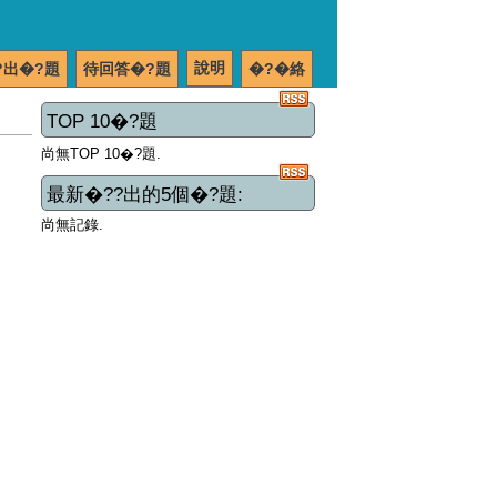
說明
?出�?題
待回答�?題
�?�絡
TOP 10�?題
尚無TOP 10�?題.
最新�??出的5個�?題:
尚無記錄.