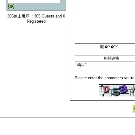
305線上用戶 :: 305 Guests and 0
Registered
關�?�字:
相關連接
Please enter the characters you're