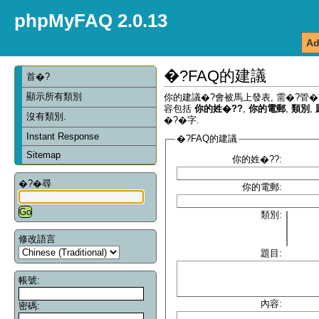
phpMyFAQ 2.0.13
Ad
�?FAQ的建議
首�?
顯示所有類別
你的建議�?會被馬上發表, 需�?管�
容包括
你的姓�??
,
你的電郵
,
類別
,
沒有類別.
�?�字.
Instant Response
�?FAQ的建議
Sitemap
你的姓�??:
�?�尋
你的電郵:
類別:
修改語言
題目:
帳號:
內容:
密碼: