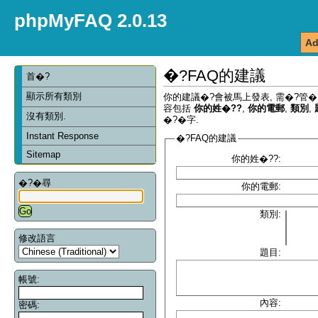
phpMyFAQ 2.0.13
Ad
�?FAQ的建議
首�?
顯示所有類別
你的建議�?會被馬上發表, 需�?管�
容包括
你的姓�??
,
你的電郵
,
類別
,
沒有類別.
�?�字.
Instant Response
�?FAQ的建議
Sitemap
你的姓�??:
�?�尋
你的電郵:
類別:
修改語言
題目:
帳號:
內容:
密碼: