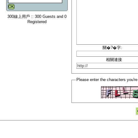
300線上用戶 :: 300 Guests and 0
Registered
關�?�字:
相關連接
Please enter the characters you're