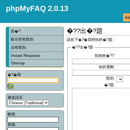
phpMyFAQ 2.0.13
Ad
�??出�?題
首�?
顯示所有類別
請在下�?�寫明你的�?題:
�??出�?題
沒有類別.
Instant Response
你的姓�??:
Sitemap
你的電郵:
�?�尋
類別:
�?題:
修改語言
帳號:
密碼: