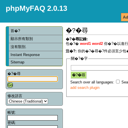
phpMyFAQ 2.0.13
Ad
�?�尋
首�?
顯示所有類別
�?�尋記錄:
包�?�
word1 word2
你�?�以進行
沒有類別.
注�?:
你的�?�尋�?件必須至少包�
Instant Response
關�?�字
Sitemap
�?�尋
Search over all languages:
Sear
add search plugin
修改語言
帳號:
密碼: