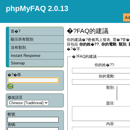
phpMyFAQ 2.0.13
Ad
�?FAQ的建議
首�?
顯示所有類別
你的建議�?會被馬上發表, 需�?管�
容包括
你的姓�??
,
你的電郵
,
類別
,
沒有類別.
�?�字.
Instant Response
�?FAQ的建議
Sitemap
你的姓�??:
�?�尋
你的電郵:
類別:
修改語言
題目:
帳號:
內容:
密碼: