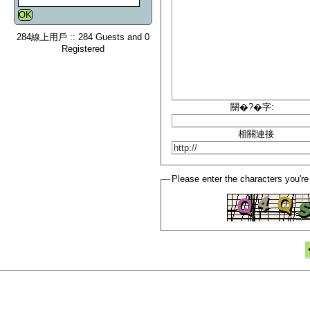
284線上用戶 :: 284 Guests and 0
Registered
關�?�字:
相關連接
Please enter the characters you're