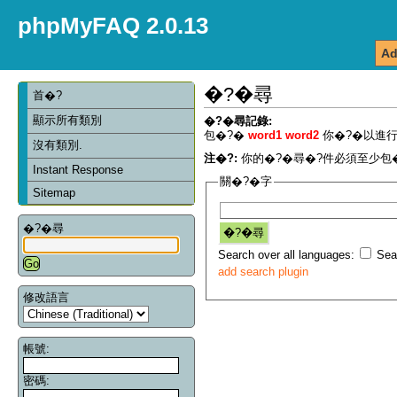
phpMyFAQ 2.0.13
Ad
�?�尋
首�?
顯示所有類別
�?�尋記錄:
包�?�
word1 word2
你�?�以進行
沒有類別.
注�?:
你的�?�尋�?件必須至少包�
Instant Response
關�?�字
Sitemap
�?�尋
Search over all languages:
Sear
add search plugin
修改語言
帳號:
密碼: