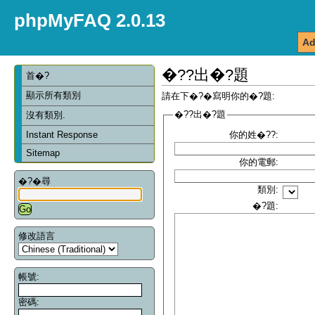
phpMyFAQ 2.0.13
Ad
�??出�?題
首�?
顯示所有類別
請在下�?�寫明你的�?題:
�??出�?題
沒有類別.
Instant Response
你的姓�??:
Sitemap
你的電郵:
�?�尋
類別:
�?題:
修改語言
帳號:
密碼: