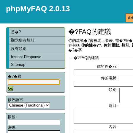
phpMyFAQ 2.0.13
Ad
�?FAQ的建議
首�?
顯示所有類別
你的建議�?會被馬上發表, 需�?管�
容包括
你的姓�??
,
你的電郵
,
類別
,
沒有類別.
�?�字.
Instant Response
�?FAQ的建議
Sitemap
你的姓�??:
�?�尋
你的電郵:
類別:
修改語言
題目:
帳號:
內容:
密碼: