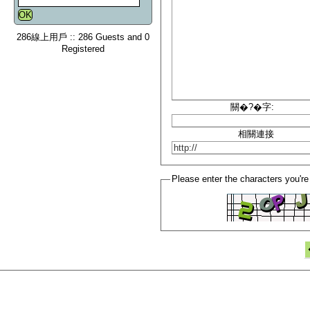
286線上用戶 :: 286 Guests and 0
Registered
關�?�字:
相關連接
Please enter the characters you're