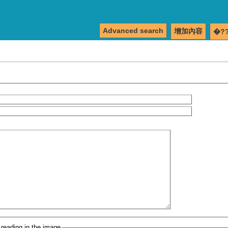
Advanced search
增加內容
�?
 reading in the image