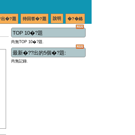
說明
?出�?題
待回答�?題
�?�絡
TOP 10�?題
尚無TOP 10�?題.
最新�??出的5個�?題:
尚無記錄.