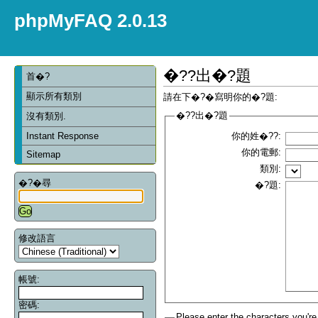
phpMyFAQ 2.0.13
�??出�?題
首�?
顯示所有類別
請在下�?�寫明你的�?題:
�??出�?題
沒有類別.
Instant Response
你的姓�??:
你的電郵:
Sitemap
類別:
�?�尋
�?題:
修改語言
帳號:
密碼:
Please enter the characters you're