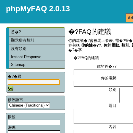
phpMyFAQ 2.0.13
Ad
�?FAQ的建議
首�?
顯示所有類別
你的建議�?會被馬上發表, 需�?管�
容包括
你的姓�??
,
你的電郵
,
類別
,
沒有類別.
�?�字.
Instant Response
�?FAQ的建議
Sitemap
你的姓�??:
�?�尋
你的電郵:
類別:
修改語言
題目:
帳號:
內容:
密碼: