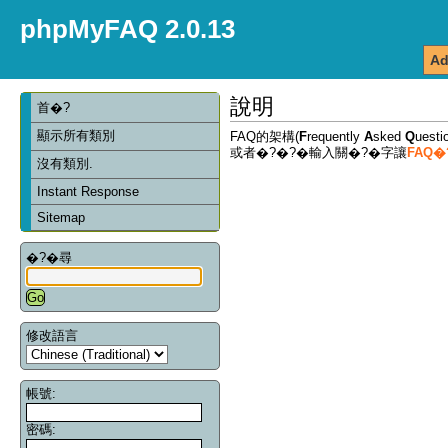
phpMyFAQ 2.0.13
Ad
說明
首�?
顯示所有類別
FAQ的架構(
F
requently
A
sked
Q
ues
或者�?�?�輸入關�?�字讓
FAQ
沒有類別.
Instant Response
Sitemap
�?�尋
修改語言
帳號:
密碼: