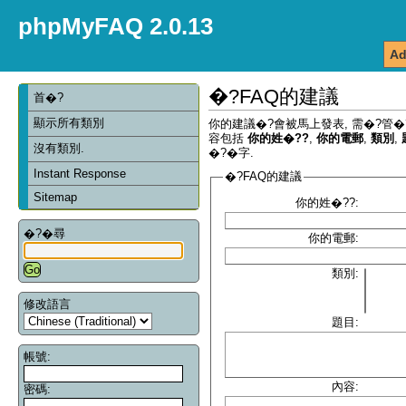
phpMyFAQ 2.0.13
Ad
�?FAQ的建議
首�?
顯示所有類別
你的建議�?會被馬上發表, 需�?管�
容包括
你的姓�??
,
你的電郵
,
類別
,
沒有類別.
�?�字.
Instant Response
�?FAQ的建議
Sitemap
你的姓�??:
�?�尋
你的電郵:
類別:
修改語言
題目:
帳號:
內容:
密碼: