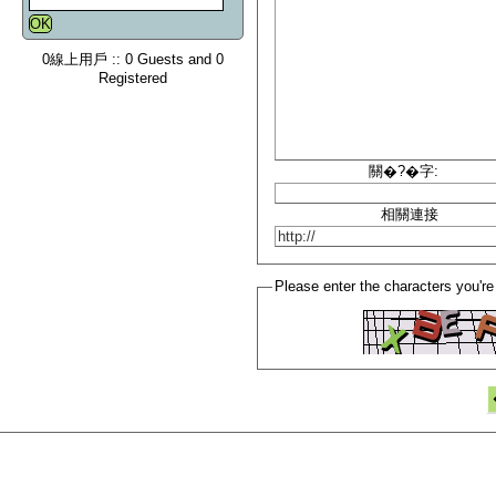
0線上用戶 :: 0 Guests and 0
Registered
關�?�字:
相關連接
Please enter the characters you're