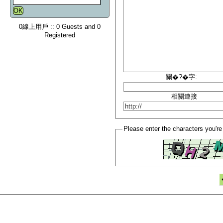
0線上用戶 :: 0 Guests and 0
Registered
關�?�字:
相關連接
Please enter the characters you're