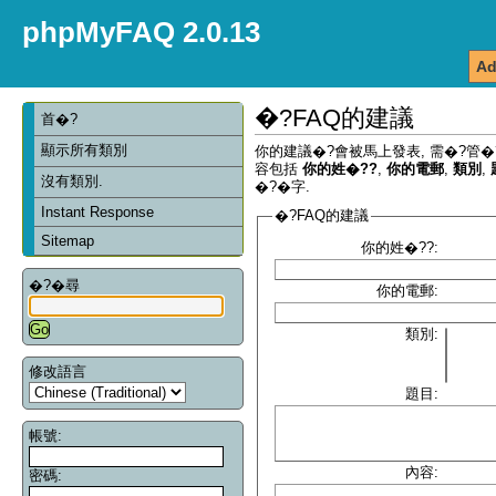
phpMyFAQ 2.0.13
Ad
�?FAQ的建議
首�?
顯示所有類別
你的建議�?會被馬上發表, 需�?管�
容包括
你的姓�??
,
你的電郵
,
類別
,
沒有類別.
�?�字.
Instant Response
�?FAQ的建議
Sitemap
你的姓�??:
�?�尋
你的電郵:
類別:
修改語言
題目:
帳號:
內容:
密碼: