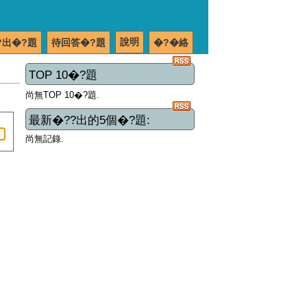
說明
?出�?題
待回答�?題
�?�絡
TOP 10�?題
尚無TOP 10�?題.
最新�??出的5個�?題:
尚無記錄.