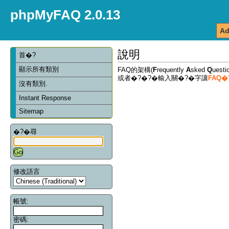
phpMyFAQ 2.0.13
Ad
說明
首�?
顯示所有類別
FAQ的架構(
F
requently
A
sked
Q
ues
或者�?�?�輸入關�?�字讓
FAQ
沒有類別.
Instant Response
Sitemap
�?�尋
修改語言
帳號:
密碼: