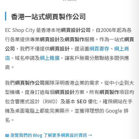
香港一站式網頁製作公司
EC Shop City 是香港本地
網頁設計公司
，自2006年起為各
行各業提供專業
網頁設計
及
網頁製作
服務。作為一站式
網頁
公司
，我們不僅提供
網頁設計
，還涵蓋
網頁寄存
、
網上商
店
、域名申請及
網上推廣
，讓客戶無需分散聯絡多間供應
商。
我們
網頁製作公司
團隊深明香港企業的需求，從中小企到大
型機構，度身訂造每個
網頁設計
方案。所有
網頁製作
項目均
包含響應式設計（RWD）及基本
SEO
優化，確保網站在手
機及桌面電腦上都能完美顯示，並獲得理想的 Google 排
名。
📖 瀏覽我們的 Blog 了解更多網頁設計資訊 →