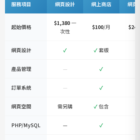
服務項目
網頁設計
網上商店
網頁
$1,380
一
起始價格
$100
/月
$240
次性
網頁設計
✓
✓
套版
—
產品管理
—
✓
—
訂單系統
—
✓
—
網頁空間
需另購
✓
包含
✓
PHP/MySQL
—
✓
✓