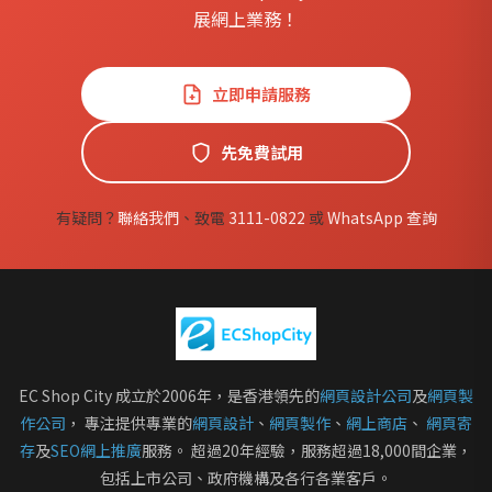
展網上業務！
立即申請服務
先免費試用
有疑問？
聯絡我們
、致電
3111-0822
或
WhatsApp 查詢
EC Shop City 成立於2006年，是香港領先的
網頁設計公司
及
網頁製
作公司
， 專注提供專業的
網頁設計
、
網頁製作
、
網上商店
、
網頁寄
存
及
SEO網上推廣
服務。 超過20年經驗，服務超過18,000間企業，
包括上市公司、政府機構及各行各業客戶。