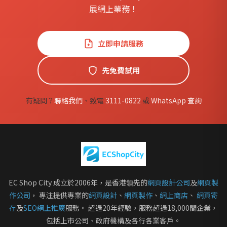
展網上業務！
立即申請服務
先免費試用
有疑問？
聯絡我們
、致電
3111-0822
或
WhatsApp 查詢
EC Shop City 成立於2006年，是香港領先的
網頁設計公司
及
網頁製
作公司
， 專注提供專業的
網頁設計
、
網頁製作
、
網上商店
、
網頁寄
存
及
SEO網上推廣
服務。 超過20年經驗，服務超過18,000間企業，
包括上市公司、政府機構及各行各業客戶。