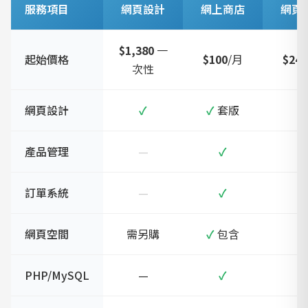
服務項目
網頁設計
網上商店
網頁
$1,380
一
起始價格
$100
/月
$240
次性
網頁設計
✓
✓
套版
—
產品管理
—
✓
—
訂單系統
—
✓
—
網頁空間
需另購
✓
包含
✓
PHP/MySQL
—
✓
✓