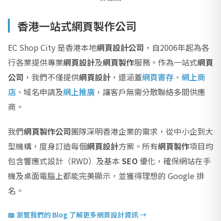
香港一站式網頁製作公司
EC Shop City 是香港本地
網頁設計公司
，自2006年起為各
行各業提供專業
網頁設計
及
網頁製作
服務。作為一站式
網頁
公司
，我們不僅提供
網頁設計
，還涵蓋
網頁寄存
、
網上商
店
、域名申請及
網上推廣
，讓客戶無需分散聯絡多間供應
商。
我們
網頁製作公司
團隊深明香港企業的需求，從中小企到大
型機構，度身訂造每個
網頁設計
方案。所有
網頁製作
項目均
包含響應式設計（RWD）及基本
SEO
優化，確保網站在手
機及桌面電腦上都能完美顯示，並獲得理想的 Google 排
名。
📖 瀏覽我們的 Blog 了解更多網頁設計資訊 →